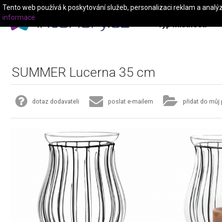
Tento web používá k poskytování služeb, personalizaci reklam a analý
informace
Typ místnosti
SUMMER Lucerna 35 cm
dotaz dodavateli
poslat e-mailem
přidat do můj 