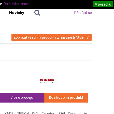
te.
Další informace
V pořádku
Novinky
Přihlásit se
Zobrazit všechny produkty z místnosti "Jídelny"
Více o prodejci
Kde koupím produkt
KARE DESIGN Stůl Counter: Stůl Counter je