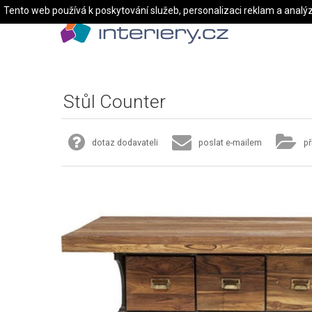
Tento web používá k poskytování služeb, personalizaci reklam a analý
Stůl Counter
dotaz dodavateli
poslat e-mailem
př