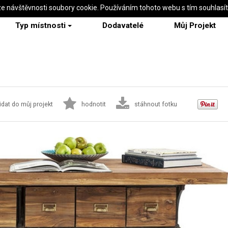
ze návštěvnosti soubory cookie. Používáním tohoto webu s tím souhlasí
Typ místnosti
Dodavatelé
Můj Projekt
idat do můj projekt
hodnotit
stáhnout fotku