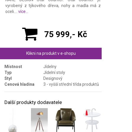
vyrobený z týkového dřeva, nohy a madla má z
oceli....
více...
75 999,- Kč
Klikni na produkt v e-shopu
Místnost
Jídelny
Typ
Jídelní stoly
Styl
Designový
Cenová hladina
3 - vyšší střední třída produktů
Další produkty dodavatele