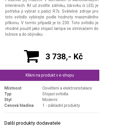
interiérech. Ať už zvolíte zářivku, žárovku či LED, je
potřeba ji vybrat s paticí R7s. Světelné zdroje pro
toto svítidlo vybírejte podle hodnoty maximálního
příkonu. V tomto případě je to 230. Toto svítidlo je
vhodné použít jako stojací lampa se stmívačem do
ložnice a do obýváku
3 738,- Kč
Klikni na produkt v e-shopu
Místnost
Osvětlení a elektroinstalace
Typ
Stojací svítidla
Styl
Moderní
Cenová hladina
1 - základní produkty
Další produkty dodavatele