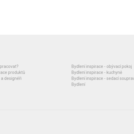
upracovat?
Bydlení inspirace - obývací pokoj
race produktů
Bydlení inspirace - kuchyně
 a designéři
Bydlení inspirace - sedací soupra
Bydlení