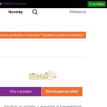
te.
Další informace
V pořádku
Novinky
Přihlásit se
echny produkty z místnosti "Osvětlení a elektroinstalace"
Více o prodejci
Kde koupím produkt
Používat jej můžete v domácích či kancelářských