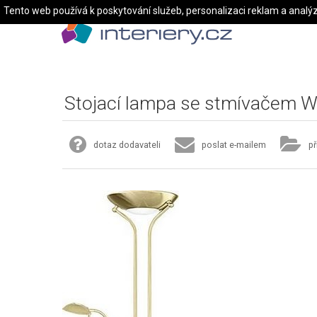
Tento web používá k poskytování služeb, personalizaci reklam a analý
Stojací lampa se stmívačem
dotaz dodavateli
poslat e-mailem
př