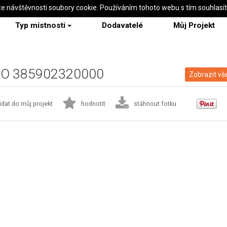
ze návštěvnosti soubory cookie. Používáním tohoto webu s tím souhlasí
Typ místnosti
Dodavatelé
Můj Projekt
 WO 385902320000
Zobrazit vš
idat do můj projekt
hodnotit
stáhnout fotku