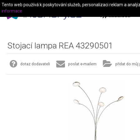
Tento web používá k poskytování služeb, personalizaci reklam a analý
informace
Typ místnosti
Stojací lampa REA 43290501
dotaz dodavateli
poslat e-mailem
přidat do můj 