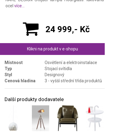
ocel
více...
24 999,- Kč
Klikni na produkt v e-shopu
Místnost
Osvětlení a elektroinstalace
Typ
Stojací svítidla
Styl
Designový
Cenová hladina
3 - vyšší střední třída produktů
Další produkty dodavatele