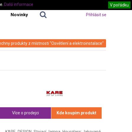
te.
Další informace
V pořádku
Novinky
Přihlásit se
echny produkty z místnosti "Osvětlení a elektroinstalace"
Více o prodejci
Kde koupím produkt
KARE DESIGN Stojací lampa Hourglass: lakovaná