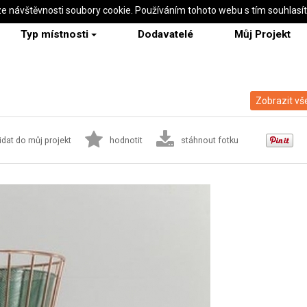
ze návštěvnosti soubory cookie. Používáním tohoto webu s tím souhlasí
Typ místnosti
Dodavatelé
Můj Projekt
Zobrazit vš
idat do můj projekt
hodnotit
stáhnout fotku