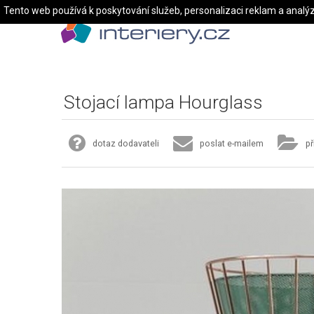
Tento web používá k poskytování služeb, personalizaci reklam a analý
Stojací lampa Hourglass
dotaz dodavateli
poslat e-mailem
př