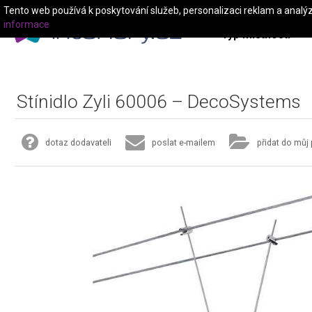
Tento web používá k poskytování služeb, personalizaci reklam a analý
informace
Typ místnosti
Stínidlo Zyli 60006 – DecoSystems
dotaz dodavateli
poslat e-mailem
přidat do můj 