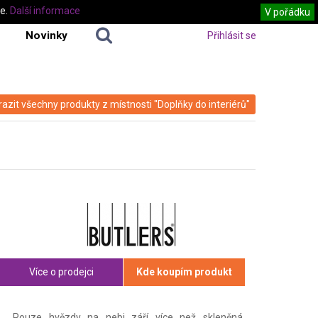
te.
Další informace
V pořádku
Novinky
Přihlásit se
azit všechny produkty z místnosti "Doplňky do interiérů"
Více o prodejci
Kde koupím produkt
Pouze hvězdy na nebi září více než skleněná