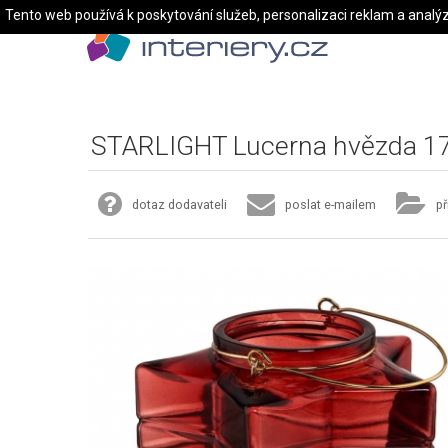
Tento web používá k poskytování služeb, personalizaci reklam a analý
STARLIGHT Lucerna hvězda 17
dotaz dodavateli
poslat e-mailem
př