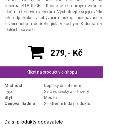
lucerna STARLIGHT. Konec je chmurným zimním
dnům a temným večerům. Vychutnejte si její světlo
při odpočinku v obývacím pokoji, polehávání v
ložnici nebo u dobrého jídla v kuchyni. K dostání v
dalších barvách.
279,- Kč
Klikni na produkt v e-shopu
Místnost
Doplňky do interiérů
Typ
Svícny, svíčky a difuzéry
Styl
Moderní
Cenová hladina
2 - střední třída produktů
Další produkty dodavatele