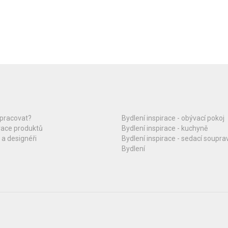
upracovat?
Bydlení inspirace - obývací pokoj
race produktů
Bydlení inspirace - kuchyně
 a designéři
Bydlení inspirace - sedací soupra
Bydlení