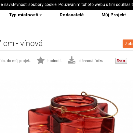
ze návštěvnosti soubory cookie. Používáním tohoto webu s tím souhlasí
Typ místnosti
Dodavatelé
Můj Projekt
 cm - vínová
Zobr
idat do můj projekt
hodnotit
stáhnout fotku