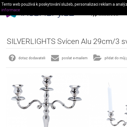
Tento web používá k poskytování služeb, personalizaci reklam a analý
informace
Typ místnosti
SILVERLIGHTS Svícen Alu 29cm/3 s
dotaz dodavateli
poslat e-mailem
přidat do můj 