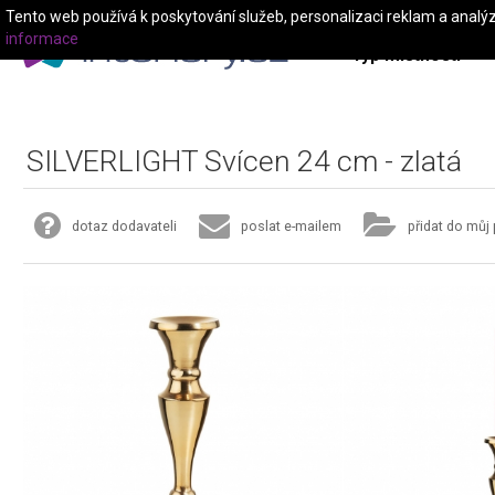
Tento web používá k poskytování služeb, personalizaci reklam a analý
informace
Typ místnosti
SILVERLIGHT Svícen 24 cm - zlatá
dotaz dodavateli
poslat e-mailem
přidat do můj 