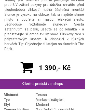
proti UV záření pokyny pro údržbu: chraňte před
dlouhodobou vlhkostí nutná částečná montáž
Slunce je vysoko na obloze, tak si najděte stinné
místo a dopřejte si malou relaxační siestu.
Jednoduše roztáhněte slunečník Siesta
zatáhnutím za páku, usaďte se do lehátka - a
představujte si jemné zvuky moře. Hliníkový rám s
polyesterovým krytem. K dispozici v různých
barvách. TIp: Objednejte si i stojan na slunečník The
Rock.
1 390,- Kč
Klikni na produkt v e-shopu
Místnost
Terasa
Typ
Venkovní nábytek
Styl
Moderní
Cenová hladina
2 - střední třída produktů