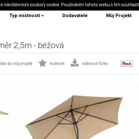
ze návštěvnosti soubory cookie. Používáním tohoto webu s tím souhlasí
Typ místnosti
Dodavatelé
Můj Projekt
ůměr 2,5m - béžová
idat do můj projekt
hodnotit
stáhnout fotku