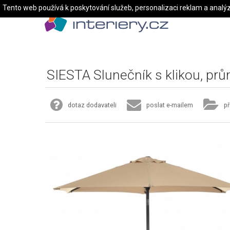
Tento web používá k poskytování služeb, personalizaci reklam a analý
SIESTA Slunečník s klikou, pr
dotaz dodavateli
poslat e-mailem
př