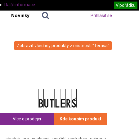
te.
Další informace
V pořádku
Novinky
Přihlásit se
Zobrazit všechny produkty z místnosti "Terasa"
Více o prodejci
Kde koupím produkt
vhodný pro venkovní použití poskytuje ochranu