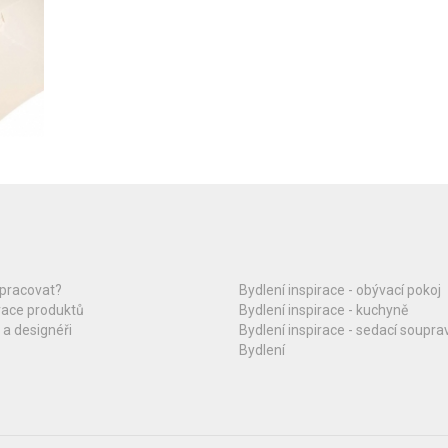
upracovat?
Bydlení inspirace - obývací pokoj
race produktů
Bydlení inspirace - kuchyně
 a designéři
Bydlení inspirace - sedací soupra
Bydlení