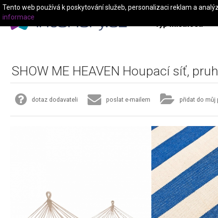
Tento web používá k poskytování služeb, personalizaci reklam a analý
informace
Typ místnosti
SHOW ME HEAVEN Houpací síť, pru
dotaz dodavateli
poslat e-mailem
přidat do můj 