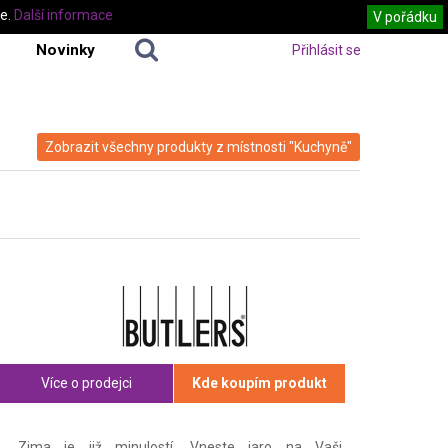
te.
Další informace
V pořádku
Novinky
Přihlásit se
Zobrazit všechny produkty z místnosti "Kuchyně"
Více o prodejci
Kde koupím produkt
Zima je již minulostí. Vneste jaro na Vaši