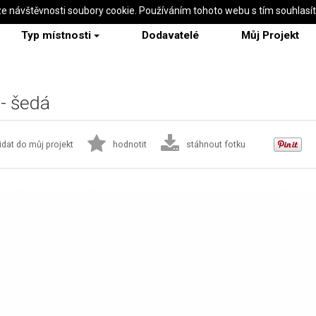
ze návštěvnosti soubory cookie. Používáním tohoto webu s tím souhlasí
Typ místnosti
Dodavatelé
Můj Projekt
 - šedá
idat do můj projekt
hodnotit
stáhnout fotku