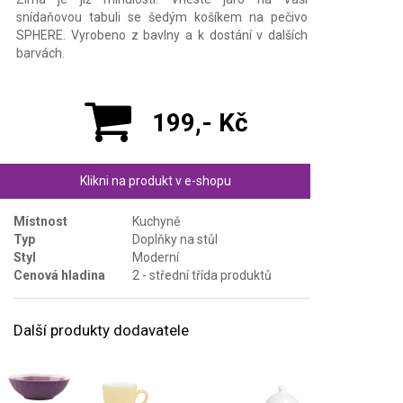
snídaňovou tabuli se šedým košíkem na pečivo
SPHERE. Vyrobeno z bavlny a k dostání v dalších
barvách.
199,- Kč
Klikni na produkt v e-shopu
Místnost
Kuchyně
Typ
Doplňky na stůl
Styl
Moderní
Cenová hladina
2 - střední třída produktů
Další produkty dodavatele