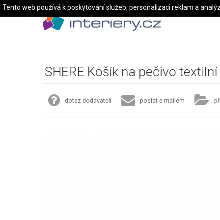
Tento web používá k poskytování služeb, personalizaci reklam a analý
SHERE Košík na pečivo textilní
dotaz dodavateli
poslat e-mailem
př