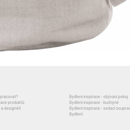
upracovat?
Bydlení inspirace - obývací pokoj
race produktů
Bydlení inspirace - kuchyně
 a designéři
Bydlení inspirace - sedací soupra
Bydlení