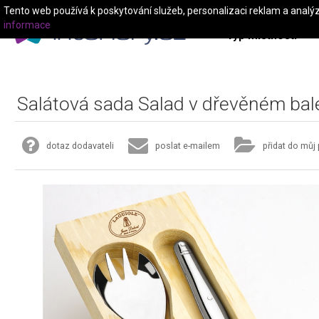
Tento web používá k poskytování služeb, personalizaci reklam a analý
informace
Typ místnosti
Salátová sada Salad v dřevěném bal
dotaz dodavateli
poslat e-mailem
přidat do můj 