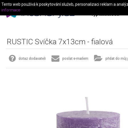
Tento web používá k poskytování služeb, personalizaci reklam a analý
informace
Typ místnosti
RUSTIC Svíčka 7x13cm - fialová
dotaz dodavateli
poslat e-mailem
přidat do můj 