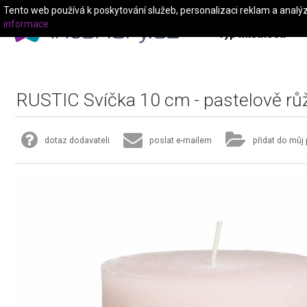
Tento web používá k poskytování služeb, personalizaci reklam a analý
informace
Typ místnosti
RUSTIC Svíčka 10 cm - pastelově rů
dotaz dodavateli
poslat e-mailem
přidat do můj 