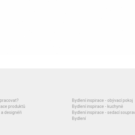
upracovat?
Bydlení inspirace - obývací pokoj
race produktů
Bydlení inspirace - kuchyně
 a designéři
Bydlení inspirace - sedací soupra
Bydlení