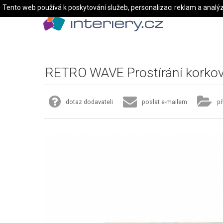
Tento web používá k poskytování služeb, personalizaci reklam a analý
RETRO WAVE Prostírání korkov
dotaz dodavateli
poslat e-mailem
př