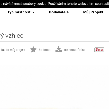
ze návštěvnosti soubory cookie. Používáním tohoto webu s tím souhlasí
Typ místnosti
Dodavatelé
Můj Projekt
ý vzhled
idat do můj projekt
hodnotit
stáhnout fotku