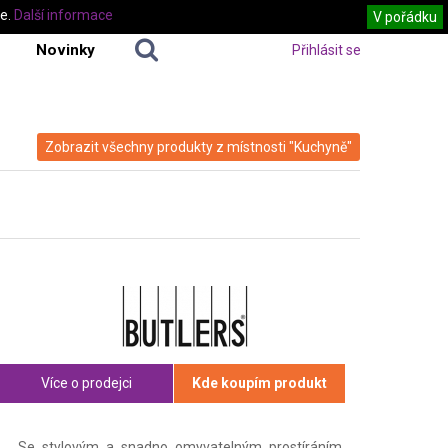
te.
Další informace
V pořádku
Novinky
Přihlásit se
Zobrazit všechny produkty z místnosti "Kuchyně"
Více o prodejci
Kde koupím produkt
Se stylovým a snadno omyvatelným prostíráním