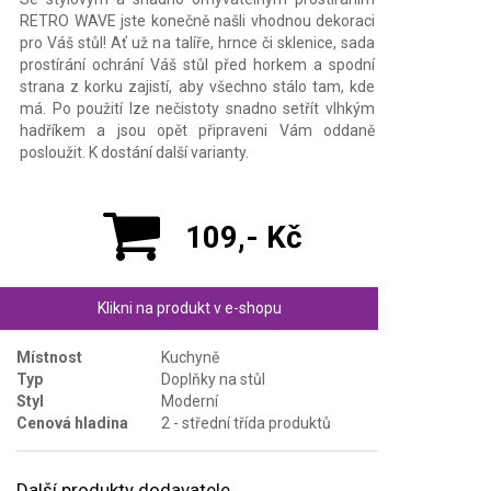
RETRO WAVE jste konečně našli vhodnou dekoraci
pro Váš stůl! Ať už na talíře, hrnce či sklenice, sada
prostírání ochrání Váš stůl před horkem a spodní
strana z korku zajistí, aby všechno stálo tam, kde
má. Po použití lze nečistoty snadno setřít vlhkým
hadříkem a jsou opět připraveni Vám oddaně
posloužit. K dostání další varianty.
109,- Kč
Klikni na produkt v e-shopu
Místnost
Kuchyně
Typ
Doplňky na stůl
Styl
Moderní
Cenová hladina
2 - střední třída produktů
Další produkty dodavatele