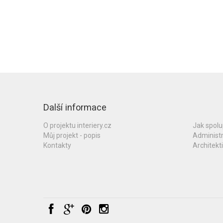
Další informace
O projektu interiery.cz
Jak spol
Můj projekt - popis
Administ
Kontakty
Architekti