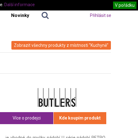
te.
Další informace
V pořádku
Novinky
Přihlásit se
Zobrazit všechny produkty z místnosti "Kuchyně"
Více o prodejci
Kde koupím produkt
je vhodné do myčky nádobí U série nádobí RETRO