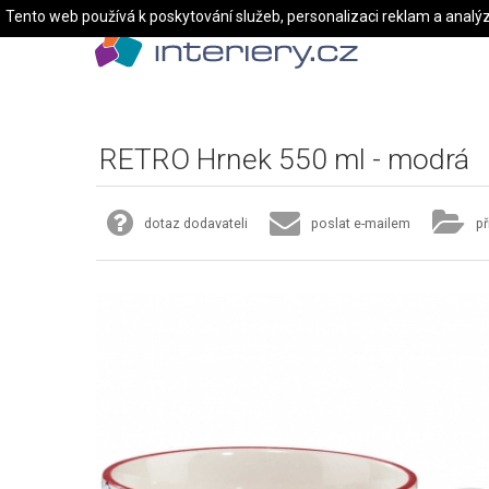
Tento web používá k poskytování služeb, personalizaci reklam a analý
RETRO Hrnek 550 ml - modrá
dotaz dodavateli
poslat e-mailem
př