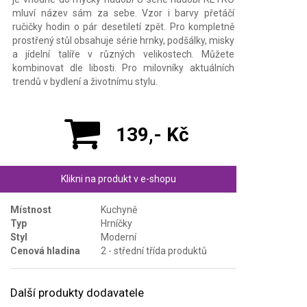
mluví název sám za sebe. Vzor i barvy přetáčí
ručičky hodin o pár desetiletí zpět. Pro kompletně
prostřený stůl obsahuje série hrnky, podšálky, misky
a jídelní talíře v různých velikostech. Můžete
kombinovat dle libosti. Pro milovníky aktuálních
trendů v bydlení a životnímu stylu.
139,- Kč
Klikni na produkt v e-shopu
Místnost
Kuchyně
Typ
Hrníčky
Styl
Moderní
Cenová hladina
2 - střední třída produktů
Další produkty dodavatele