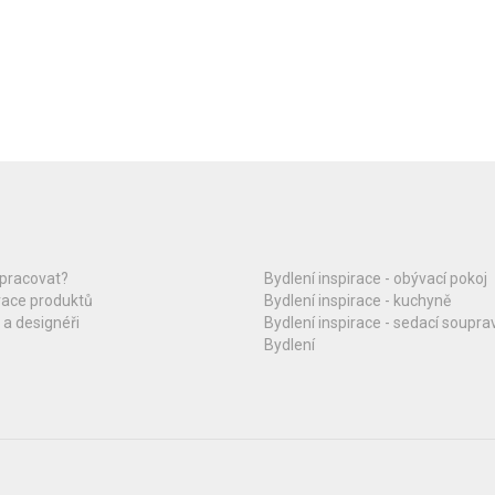
upracovat?
Bydlení inspirace - obývací pokoj
race produktů
Bydlení inspirace - kuchyně
 a designéři
Bydlení inspirace - sedací soupra
Bydlení