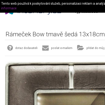
Tento web používá k poskytování služeb, personalizaci reklam a analý
informace
Typ místnosti
Rámeček Bow tmavě šedá 13x18cm
dotaz dodavateli
poslat e-mailem
přidat do můj 