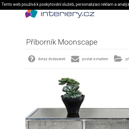
Tento web používá k poskytování služeb, personalizaci reklam a analý
Příborník Moonscape
dotaz dodavateli
poslat e-mailem
př