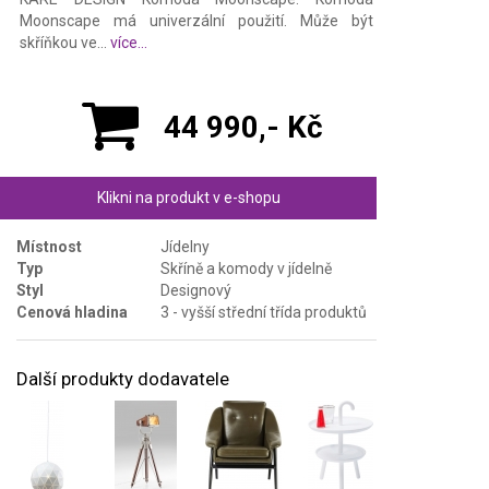
Moonscape má univerzální použití. Může být
skříňkou ve...
více...
44 990,- Kč
Klikni na produkt v e-shopu
Místnost
Jídelny
Typ
Skříně a komody v jídelně
Styl
Designový
Cenová hladina
3 - vyšší střední třída produktů
Další produkty dodavatele