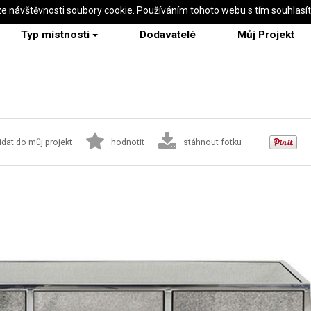
ze návštěvnosti soubory cookie. Používáním tohoto webu s tím souhlasí
Typ místnosti
Dodavatelé
Můj Projekt
idat do můj projekt
hodnotit
stáhnout fotku