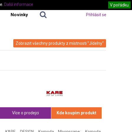
te.
Další informace
V pořádku
Novinky
Přihlásit se
Zobrazit všechny produkty z místnosti "Jídelny"
Více o prodejci
Kde koupím produkt
KARE DESIGN Komoda Moonscape: Komoda