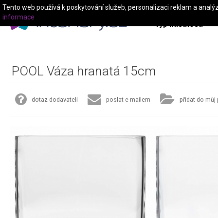
Tento web používá k poskytování služeb, personalizaci reklam a analý
informace
Typ místnosti
POOL Váza hranatá 15cm
dotaz dodavateli
poslat e-mailem
přidat do můj 