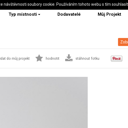
ze návštěvnosti soubory cookie. Používáním tohoto webu s tím souhlasí
Typ místnosti
Dodavatelé
Můj Projekt
Zobr
idat do můj projekt
hodnotit
stáhnout fotku