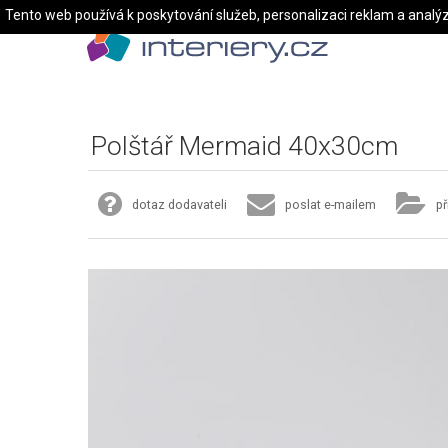
Tento web používá k poskytování služeb, personalizaci reklam a analý
Polštář Mermaid 40x30cm
dotaz dodavateli
poslat e-mailem
př