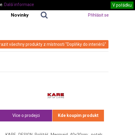
te.
Další informace
V pořádku
Novinky
Přihlásit se
azit všechny produkty z místnosti "Doplňky do interiérů"
Více o prodejci
Kde koupím produkt
KARE DESIGN Polštář Mermaid 40x30cm: potah: