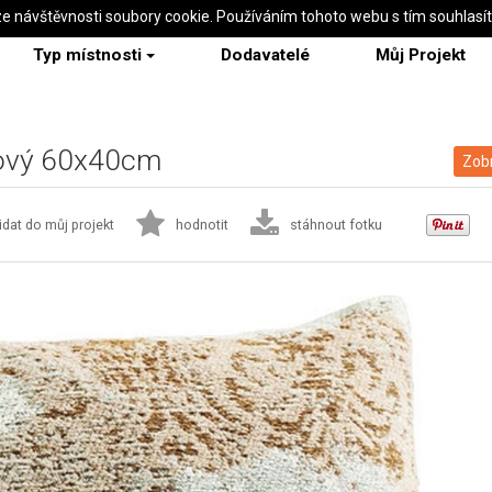
ze návštěvnosti soubory cookie. Používáním tohoto webu s tím souhlasí
Typ místnosti
Dodavatelé
Můj Projekt
žový 60x40cm
Zobr
idat do můj projekt
hodnotit
stáhnout fotku