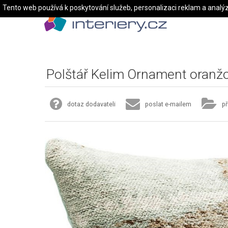
Tento web používá k poskytování služeb, personalizaci reklam a analý
Polštář Kelim Ornament oran
dotaz dodavateli
poslat e-mailem
př