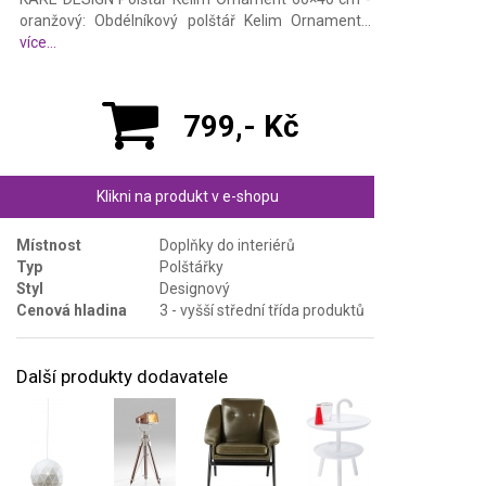
oranžový: Obdélníkový polštář Kelim Ornament...
více...
799,- Kč
Klikni na produkt v e-shopu
Místnost
Doplňky do interiérů
Typ
Polštářky
Styl
Designový
Cenová hladina
3 - vyšší střední třída produktů
Další produkty dodavatele