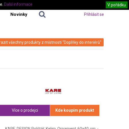
te.
Další informace
V pořádku
Novinky
Přihlásit se
azit všechny produkty z místnosti "Doplňky do interiérů"
Více o prodejci
Kde koupím produkt
KARE DESIGN Polštář Kelim Ornament 60×40 cm -