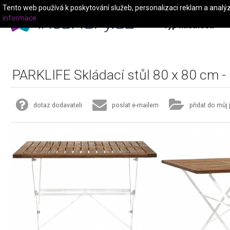
Tento web používá k poskytování služeb, personalizaci reklam a analý
informace
Typ místnosti
PARKLIFE Skládací stůl 80 x 80 cm -
dotaz dodavateli
poslat e-mailem
přidat do můj 