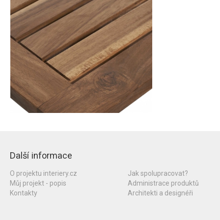
Další informace
O projektu interiery.cz
Jak spolupracovat?
Můj projekt - popis
Administrace produktů
Kontakty
Architekti a designéři