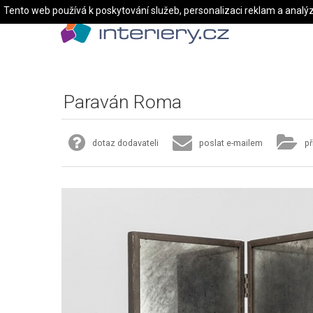
Tento web používá k poskytování služeb, personalizaci reklam a analý
Paraván Roma
dotaz dodavateli
poslat e-mailem
př