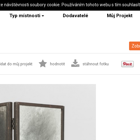
ze návštěvnosti soubory cookie. Používáním tohoto webu s tím souhlasí
Typ místnosti
Dodavatelé
Můj Projekt
Zobr
idat do můj projekt
hodnotit
stáhnout fotku