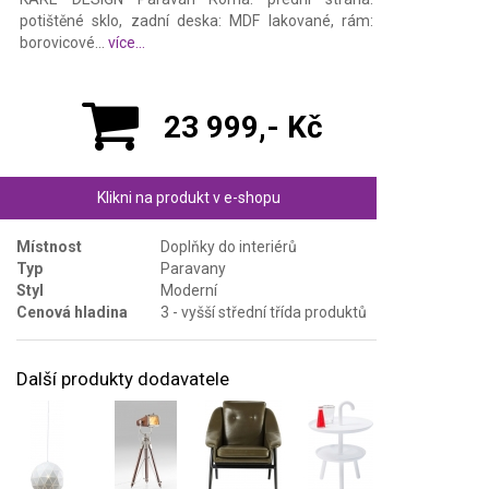
potištěné sklo, zadní deska: MDF lakované, rám:
borovicové...
více...
23 999,- Kč
Klikni na produkt v e-shopu
Místnost
Doplňky do interiérů
Typ
Paravany
Styl
Moderní
Cenová hladina
3 - vyšší střední třída produktů
Další produkty dodavatele