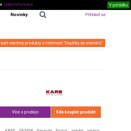
te.
Další informace
V pořádku
Novinky
Přihlásit se
azit všechny produkty z místnosti "Doplňky do interiérů"
Více o prodejci
Kde koupím produkt
KARE DESIGN Paraván Roma: přední strana: