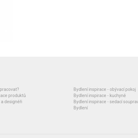
upracovat?
Bydlení inspirace - obývací pokoj
race produktů
Bydlení inspirace - kuchyně
 a designéři
Bydlení inspirace - sedací soupra
Bydlení