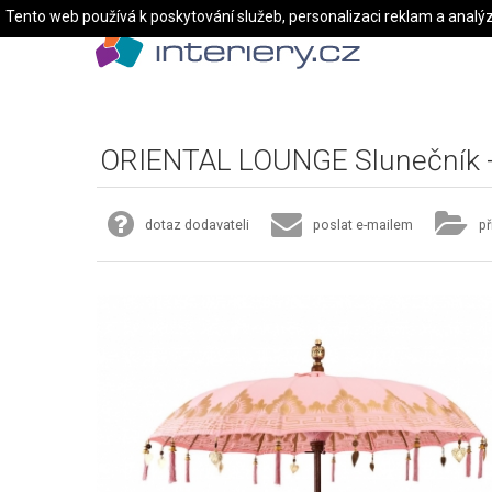
Tento web používá k poskytování služeb, personalizaci reklam a analý
ORIENTAL LOUNGE Slunečník -
dotaz dodavateli
poslat e-mailem
př