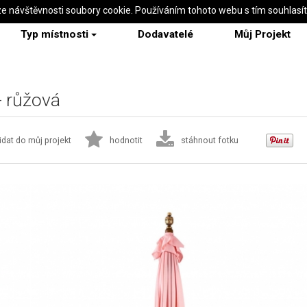
ze návštěvnosti soubory cookie. Používáním tohoto webu s tím souhlasí
Typ místnosti
Dodavatelé
Můj Projekt
 růžová
idat do můj projekt
hodnotit
stáhnout fotku