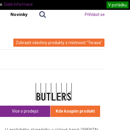
te.
Další informace
V pořádku
Novinky
Přihlásit se
Zobrazit všechny produkty z místnosti "Terasa"
Více o prodejci
Kde koupím produkt
U exotického slunečníku v růžové barvě ORIENTAL