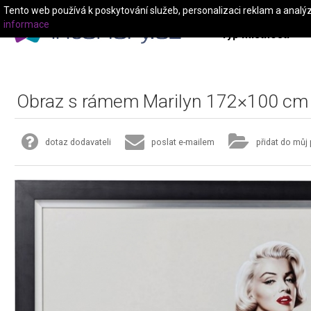
Tento web používá k poskytování služeb, personalizaci reklam a analý
informace
Typ místnosti
Obraz s rámem Marilyn 172×100 cm
dotaz dodavateli
poslat e-mailem
přidat do můj 