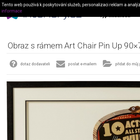
Tento web používá k poskytování služeb, personalizaci reklam a analý
informace
Typ místnosti
Obraz s rámem Art Chair Pin Up 90
dotaz dodavateli
poslat e-mailem
přidat do můj 