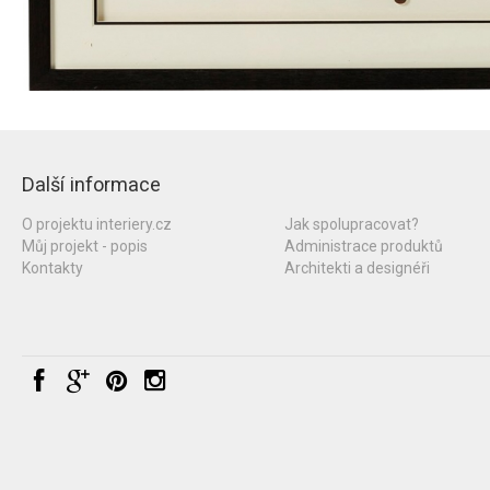
Další informace
O projektu interiery.cz
Jak spolupracovat?
Můj projekt - popis
Administrace produktů
Kontakty
Architekti a designéři