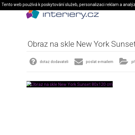
Tento web používá k poskytování služeb, personalizaci reklam a analý
Obraz na skle New York Suns
dotaz dodavateli
poslat e-mailem
př