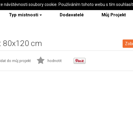
ze návštěvnosti soubory cookie. Používáním tohoto webu s tím souhlasí
Typ místnosti
Dodavatelé
Můj Projekt
et 80x120 cm
Zobr
idat do můj projekt
hodnotit