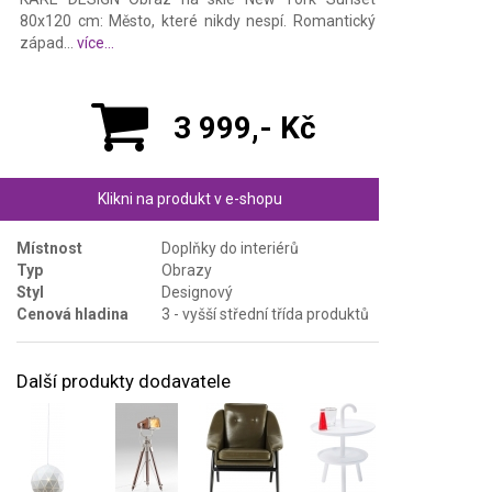
80x120 cm: Město, které nikdy nespí. Romantický
západ...
více...
3 999,- Kč
Klikni na produkt v e-shopu
Místnost
Doplňky do interiérů
Typ
Obrazy
Styl
Designový
Cenová hladina
3 - vyšší střední třída produktů
Další produkty dodavatele