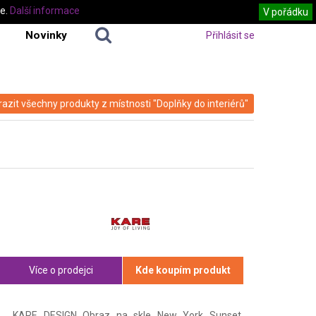
te.
Další informace
V pořádku
Novinky
Přihlásit se
azit všechny produkty z místnosti "Doplňky do interiérů"
Více o prodejci
Kde koupím produkt
KARE DESIGN Obraz na skle New York Sunset