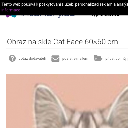
Tento web používá k poskytování služeb, personalizaci reklam a analý
informace
Typ místnosti
Obraz na skle Cat Face 60×60 cm
dotaz dodavateli
poslat e-mailem
přidat do můj 