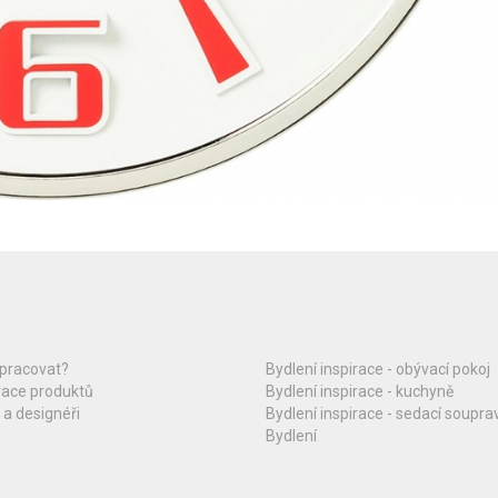
upracovat?
Bydlení inspirace - obývací pokoj
race produktů
Bydlení inspirace - kuchyně
 a designéři
Bydlení inspirace - sedací soupra
Bydlení