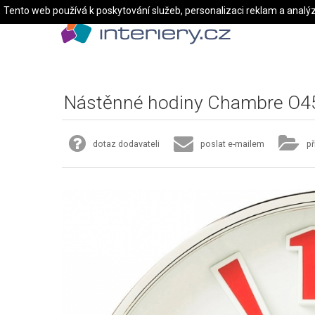
Tento web používá k poskytování služeb, personalizaci reklam a analý
Nástěnné hodiny Chambre O
dotaz dodavateli
poslat e-mailem
př