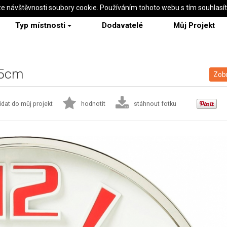
ze návštěvnosti soubory cookie. Používáním tohoto webu s tím souhlasí
Typ místnosti
Dodavatelé
Můj Projekt
45cm
Zobr
idat do můj projekt
hodnotit
stáhnout fotku