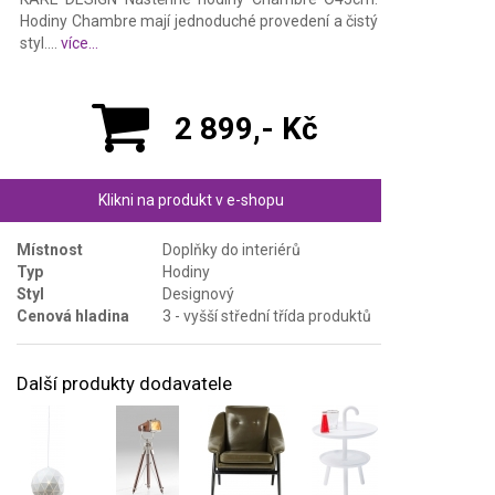
Hodiny Chambre mají jednoduché provedení a čistý
styl....
více...
2 899,- Kč
Klikni na produkt v e-shopu
Místnost
Doplňky do interiérů
Typ
Hodiny
Styl
Designový
Cenová hladina
3 - vyšší střední třída produktů
Další produkty dodavatele