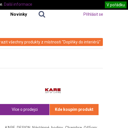
te.
Další informace
V pořádku
Novinky
Přihlásit se
azit všechny produkty z místnosti "Doplňky do interiérů"
Více o prodejci
Kde koupím produkt
KARE DESIGN Nástěnné hodiny Chambre O45cm: