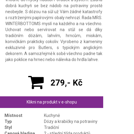
dobrá kuchyň se bez nádob na potraviny prostě
neobejde. S dózou na sůl už Vám žádné katastrofy
s roztrženými papírovými obaly nehrozí. Řada MRS.
WINTERBOTTOMS myslí na každého a na všechno.
Uchovat nebo servírovat na stůl se dá díky
tradičním dózám, lahvím, hrncům, miskám,
konvičkám prakticky cokoliv. Vyrobeno z kameniny
exkluzivně pro Butlers, s typickým anglickým
dekorem. A samozřejmě k sobě všechno padne tak
jako poklice na hrnec nebo nálevka do hrdla lahve.
279,- Kč
Klikni na produkt v e-shopu
Místnost
Kuchyně
Typ
Dózy a krabičky na potraviny
Styl
Tradiční
Cenová hladina
2 - střední třída produktů