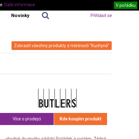
te.
Další informace
V pořádku
Novinky
Přihlásit se
Zobrazit všechny produkty z místnosti "Kuchyně"
Více o prodejci
Kde koupím produkt
vhodné do myčky nádobí Pořádek a systém. Žádná