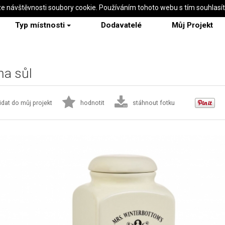
ze návštěvnosti soubory cookie. Používáním tohoto webu s tím souhlasí
Typ místnosti
Dodavatelé
Můj Projekt
a sůl
idat do můj projekt
hodnotit
stáhnout fotku