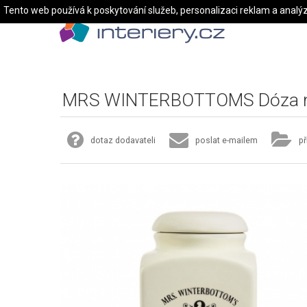
Tento web používá k poskytování služeb, personalizaci reklam a analý
MRS WINTERBOTTOMS Dóza n
dotaz dodavateli
poslat e-mailem
př