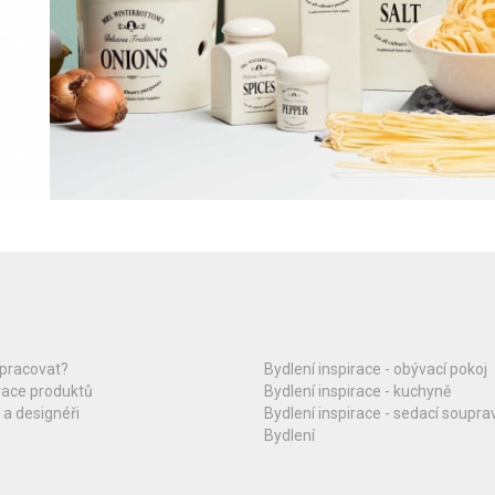
upracovat?
Bydlení inspirace - obývací pokoj
race produktů
Bydlení inspirace - kuchyně
 a designéři
Bydlení inspirace - sedací soupra
Bydlení