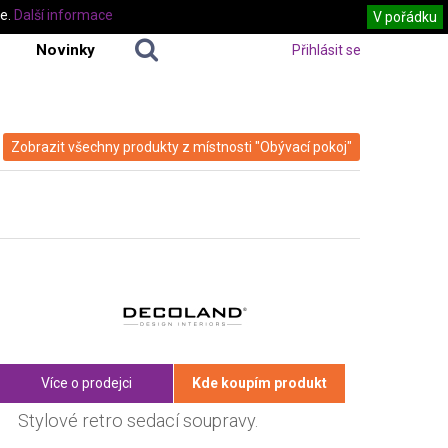
te.
Další informace
V pořádku
Novinky
Přihlásit se
Zobrazit všechny produkty z místnosti "Obývací pokoj"
Více o prodejci
Kde koupím produkt
Stylové retro sedací soupravy.