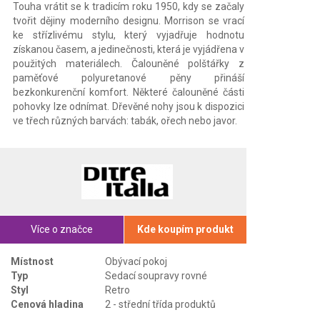
Touha vrátit se k tradicím roku 1950, kdy se začaly
tvořit dějiny moderního designu. Morrison se vrací
ke střízlivému stylu, který vyjadřuje hodnotu
získanou časem, a jedinečnosti, která je vyjádřena v
použitých materiálech. Čalouněné polštářky z
paměťové polyuretanové pěny přináší
bezkonkurenční komfort. Některé čalouněné části
pohovky lze odnímat. Dřevěné nohy jsou k dispozici
ve třech různých barvách: tabák, ořech nebo javor.
Více o značce
Kde koupím produkt
Místnost
Obývací pokoj
Typ
Sedací soupravy rovné
Styl
Retro
Cenová hladina
2 - střední třída produktů