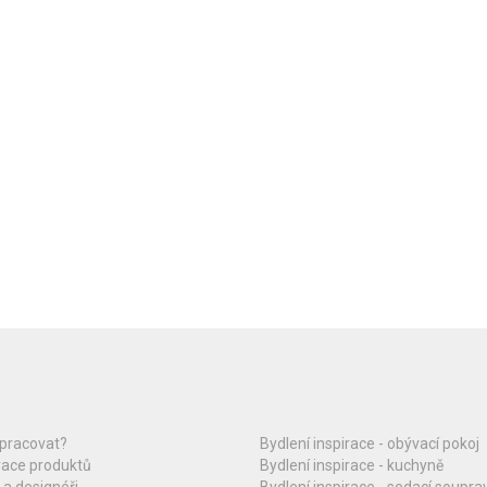
upracovat?
Bydlení inspirace - obývací pokoj
race produktů
Bydlení inspirace - kuchyně
 a designéři
Bydlení inspirace - sedací soupra