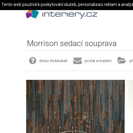
Tento web používá k poskytování služeb, personalizaci reklam a analý
Morrison sedací souprava
dotaz dodavateli
poslat e-mailem
př