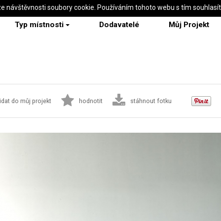
ze návštěvnosti soubory cookie. Používáním tohoto webu s tím souhlasí
Typ místnosti
Dodavatelé
Můj Projekt
idat do můj projekt
hodnotit
stáhnout fotku