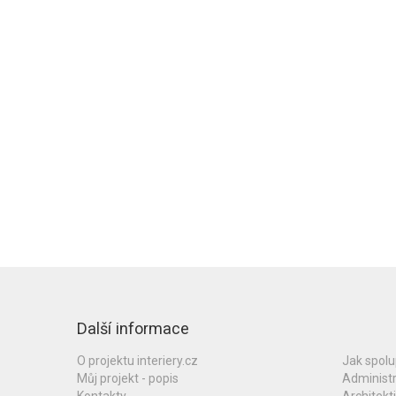
Další informace
O projektu interiery.cz
Jak spol
Můj projekt - popis
Administ
Kontakty
Architekti