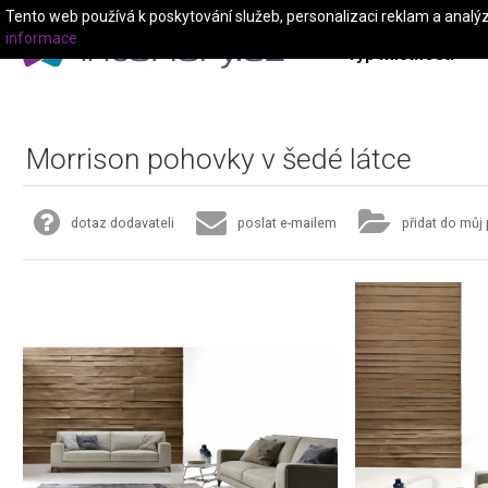
Tento web používá k poskytování služeb, personalizaci reklam a analý
informace
Typ místnosti
Morrison pohovky v šedé látce
dotaz dodavateli
poslat e-mailem
přidat do můj 