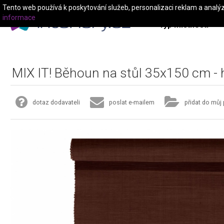
Tento web používá k poskytování služeb, personalizaci reklam a analý
informace
Typ místnosti
MIX IT! Běhoun na stůl 35x150 cm -
dotaz dodavateli
poslat e-mailem
přidat do můj 