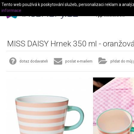
Tento web používá k poskytování služeb, personalizaci reklam a analý
informace
Typ místnosti
MISS DAISY Hrnek 350 ml - oranžov
dotaz dodavateli
poslat e-mailem
přidat do můj 