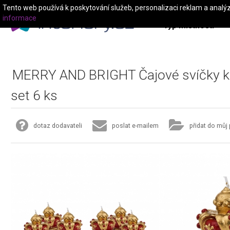
Tento web používá k poskytování služeb, personalizaci reklam a analý
informace
Typ místnosti
MERRY AND BRIGHT Čajové svíčky 
set 6 ks
dotaz dodavateli
poslat e-mailem
přidat do můj 