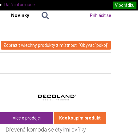
te.
Další informace
V pořádku
Novinky
Přihlásit se
Zobrazit všechny produkty z místnosti "Obývací pokoj"
Více o prodejci
Kde koupím produkt
Dřevěná komoda se čtyřmi dvířky.