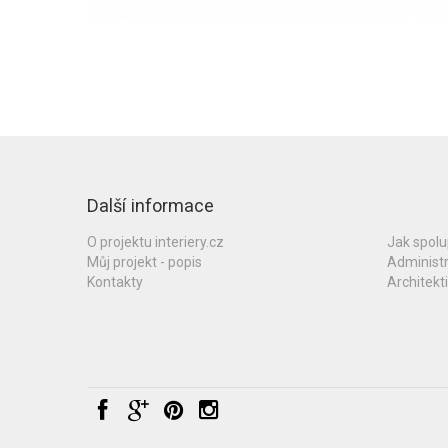
Další informace
O projektu interiery.cz
Jak spol
Můj projekt - popis
Administ
Kontakty
Architekti