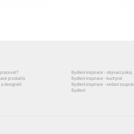
upracovat?
Bydlení inspirace - obývací pokoj
race produktů
Bydlení inspirace - kuchyně
 a designéři
Bydlení inspirace - sedací soupra
Bydlení