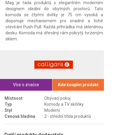
Mag je řada produktů s elegantním moderním
designem ideální do obytných prostorů. Tato
komoda se čtyřmi dvířky je 75 cm vysoká a
disponuje mechanismem pro snadné a tiché
otevírání Push-Pull. Každá přihrádka má skleněnou
desku. Komoda má dřevěný rám pokrytý tvrzeným
sklem.
Více o značce
Kde koupím produkt
Místnost
Obývací pokoj
Typ
Komody a TV skříňky
Styl
Moderní
Cenová hladina
2 - střední třída produktů
Další produkty dodavatele