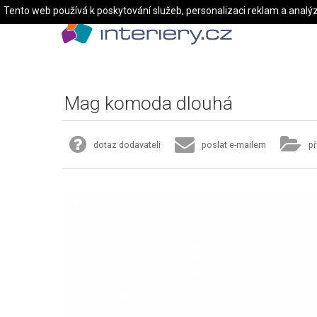
Tento web používá k poskytování služeb, personalizaci reklam a analý
Mag komoda dlouhá
dotaz dodavateli
poslat e-mailem
př