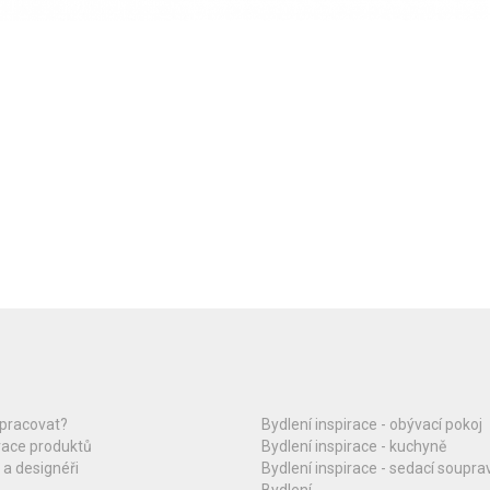
upracovat?
Bydlení inspirace - obývací pokoj
race produktů
Bydlení inspirace - kuchyně
 a designéři
Bydlení inspirace - sedací soupra
Bydlení