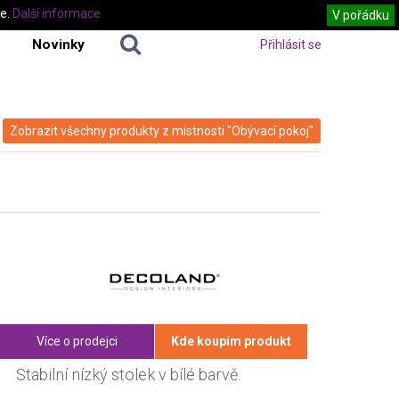
te.
Další informace
V pořádku
Novinky
Přihlásit se
Zobrazit všechny produkty z místnosti "Obývací pokoj"
Více o prodejci
Kde koupím produkt
Stabilní nízký stolek v bílé barvě.