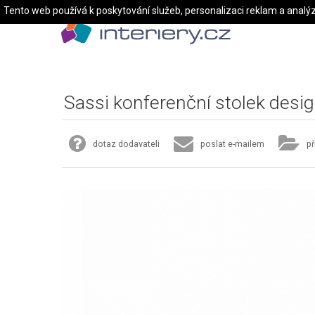
Tento web používá k poskytování služeb, personalizaci reklam a analý
Sassi konferenční stolek desi
dotaz dodavateli
poslat e-mailem
př