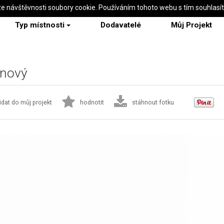
ze návštěvnosti soubory cookie. Používáním tohoto webu s tím souhlasí
Typ místnosti
Dodavatelé
Můj Projekt
gnový
idat do můj projekt
hodnotit
stáhnout fotku