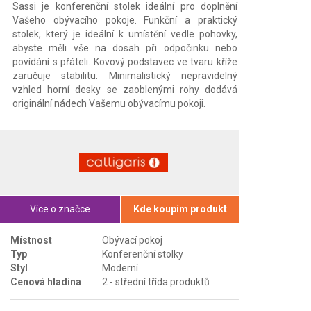
Sassi je konferenční stolek ideální pro doplnění
Vašeho obývacího pokoje. Funkční a praktický
stolek, který je ideální k umístění vedle pohovky,
abyste měli vše na dosah při odpočinku nebo
povídání s přáteli. Kovový podstavec ve tvaru kříže
zaručuje stabilitu. Minimalistický nepravidelný
vzhled horní desky se zaoblenými rohy dodává
originální nádech Vašemu obývacímu pokoji.
Více o značce
Kde koupím produkt
Místnost
Obývací pokoj
Typ
Konferenční stolky
Styl
Moderní
Cenová hladina
2 - střední třída produktů