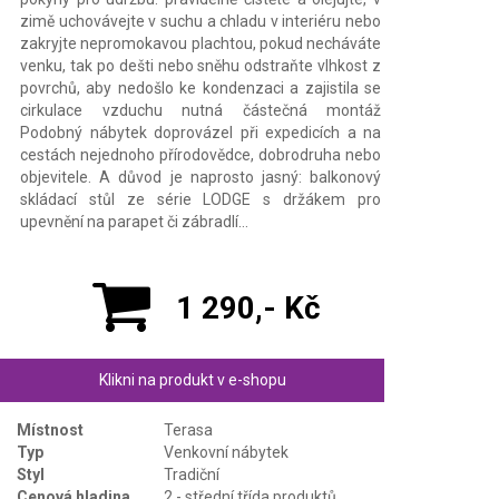
zimě uchovávejte v suchu a chladu v interiéru nebo
zakryjte nepromokavou plachtou, pokud necháváte
venku, tak po dešti nebo sněhu odstraňte vlhkost z
povrchů, aby nedošlo ke kondenzaci a zajistila se
cirkulace vzduchu nutná částečná montáž
Podobný nábytek doprovázel při expedicích a na
cestách nejednoho přírodovědce, dobrodruha nebo
objevitele. A důvod je naprosto jasný: balkonový
skládací stůl ze série LODGE s držákem pro
upevnění na parapet či zábradlí…
1 290,- Kč
Klikni na produkt v e-shopu
Místnost
Terasa
Typ
Venkovní nábytek
Styl
Tradiční
Cenová hladina
2 - střední třída produktů