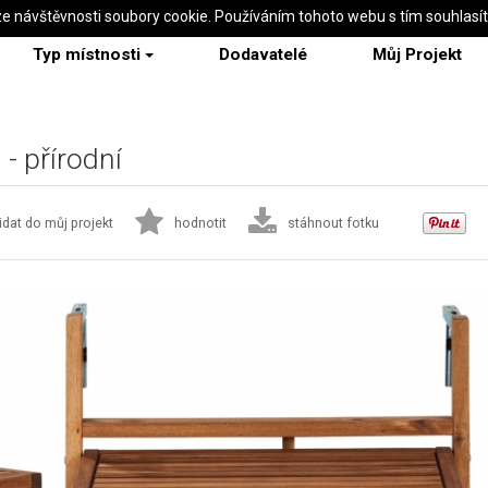
ze návštěvnosti soubory cookie. Používáním tohoto webu s tím souhlasí
Typ místnosti
Dodavatelé
Můj Projekt
- přírodní
idat do můj projekt
hodnotit
stáhnout fotku