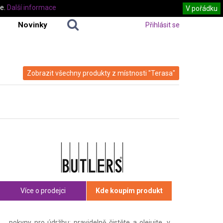
te.
Další informace
V pořádku
Novinky
Přihlásit se
Zobrazit všechny produkty z místnosti "Terasa"
Více o prodejci
Kde koupím produkt
pokyny pro údržbu: pravidelně čistěte a olejujte, v