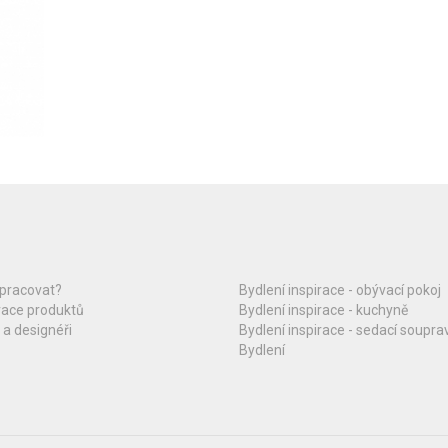
upracovat?
Bydlení inspirace - obývací pokoj
race produktů
Bydlení inspirace - kuchyně
 a designéři
Bydlení inspirace - sedací soupra
Bydlení