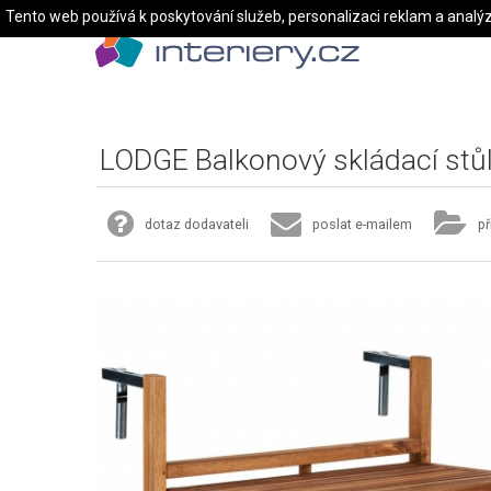
Tento web používá k poskytování služeb, personalizaci reklam a analý
LODGE Balkonový skládací stůl 
dotaz dodavateli
poslat e-mailem
př