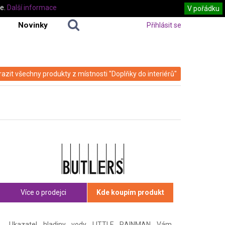
te.
Další informace
V pořádku
Novinky
Přihlásit se
azit všechny produkty z místnosti "Doplňky do interiérů"
Více o prodejci
Kde koupím produkt
Ukazatel hladiny vody LITTLE RAINMAN Vám