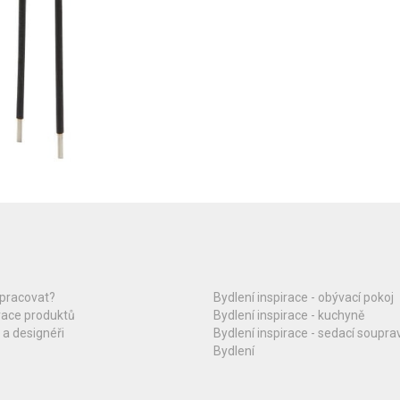
upracovat?
Bydlení inspirace - obývací pokoj
race produktů
Bydlení inspirace - kuchyně
 a designéři
Bydlení inspirace - sedací soupra
Bydlení