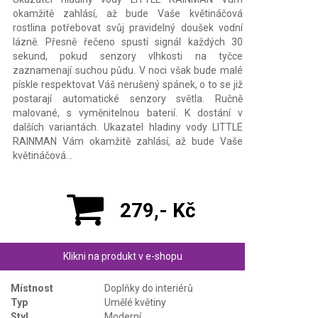
okamžitě zahlásí, až bude Vaše květináčová
rostlina potřebovat svůj pravidelný doušek vodní
lázně. Přesně řečeno spustí signál každých 30
sekund, pokud senzory vlhkosti na tyčce
zaznamenají suchou půdu. V noci však bude malé
pískle respektovat Váš nerušený spánek, o to se již
postarají automatické senzory světla. Ručně
malované, s vyměnitelnou baterií. K dostání v
dalších variantách. Ukazatel hladiny vody LITTLE
RAINMAN Vám okamžitě zahlásí, až bude Vaše
květináčová…
279,- Kč
Klikni na produkt v e-shopu
Místnost
Doplňky do interiérů
Typ
Umělé květiny
Styl
Moderní