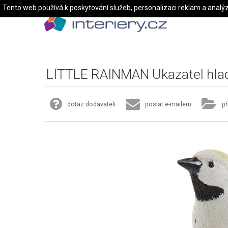
Tento web používá k poskytování služeb, personalizaci reklam a analý
LITTLE RAINMAN Ukazatel hlad
dotaz dodavateli
poslat e-mailem
př