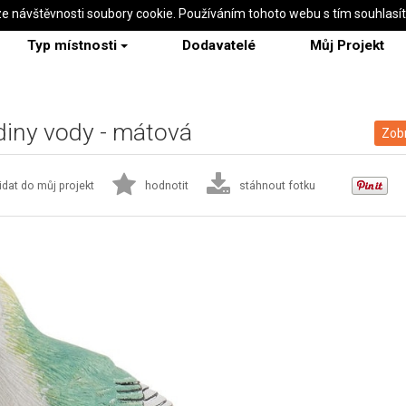
ze návštěvnosti soubory cookie. Používáním tohoto webu s tím souhlasí
Typ místnosti
Dodavatelé
Můj Projekt
iny vody - mátová
Zobr
idat do můj projekt
hodnotit
stáhnout fotku