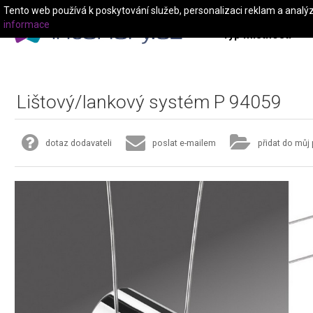
Tento web používá k poskytování služeb, personalizaci reklam a analý
informace
Typ místnosti
Lištový/lankový systém P 94059
dotaz dodavateli
poslat e-mailem
přidat do můj 