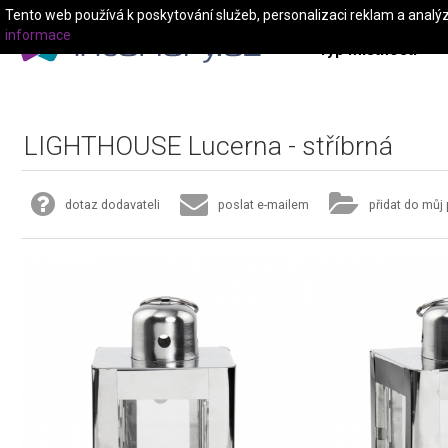
Tento web používá k poskytování služeb, personalizaci reklam a analý
informace
Typ místnosti
LIGHTHOUSE Lucerna - stříbrná
dotaz dodavateli
poslat e-mailem
přidat do můj 