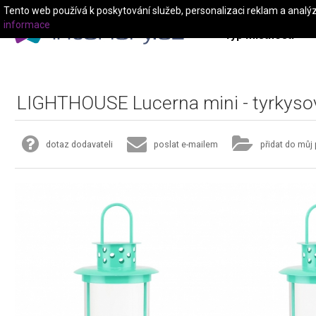
Tento web používá k poskytování služeb, personalizaci reklam a analý
informace
Typ místnosti
LIGHTHOUSE Lucerna mini - tyrkyso
dotaz dodavateli
poslat e-mailem
přidat do můj 