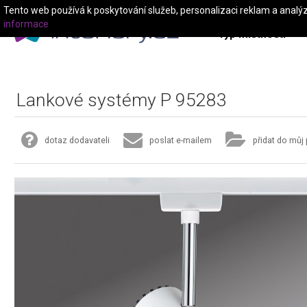
Tento web používá k poskytování služeb, personalizaci reklam a analý
informace
Typ místnosti
Lankové systémy P 95283
dotaz dodavateli
poslat e-mailem
přidat do můj 