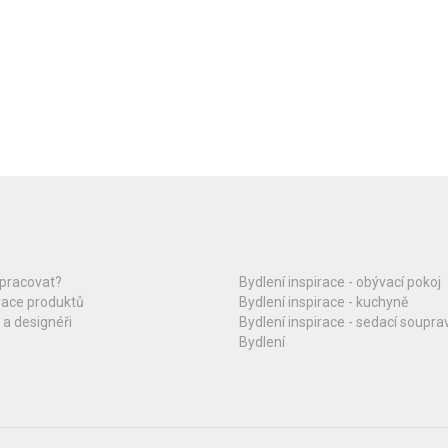
upracovat?
Bydlení inspirace - obývací pokoj
race produktů
Bydlení inspirace - kuchyně
 a designéři
Bydlení inspirace - sedací soupra
Bydlení