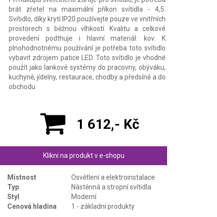
brát zřetel na maximální příkon svítidla - 4,5.
Svítidlo, díky krytí IP20 používejte pouze ve vnitřních
prostorech s běžnou vlhkostí. Kvalitu a celkové
provedení podthuje i hlavní materiál: kov. K
plnohodnotnému používání je potřeba toto svítidlo
vybavit zdrojem patice LED. Toto svítidlo je vhodné
použít jako lankové systémy do pracovny, obýváku,
kuchyně, jídelny, restaurace, chodby a předsíně a do
obchodu
1 612,- Kč
Klikni na produkt v e-shopu
Místnost
Osvětlení a elektroinstalace
Typ
Nástěnná a stropní svítidla
Styl
Moderní
Cenová hladina
1 - základní produkty