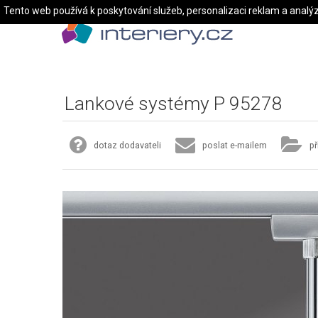
Tento web používá k poskytování služeb, personalizaci reklam a analý
Lankové systémy P 95278
dotaz dodavateli
poslat e-mailem
př