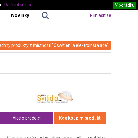
te.
Další informace
V pořádku
Novinky
Přihlásit se
echny produkty z místnosti "Osvětlení a elektroinstalace"
Více o prodejci
Kde koupím produkt
Při nákupu světelného zdroje pro svítidlo, je potřeba