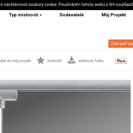
ze návštěvnosti soubory cookie. Používáním tohoto webu s tím souhlasí
Typ místnosti
Dodavatelé
Můj Projekt
Zobrazit vš
idat do můj projekt
hodnotit
stáhnout fotku