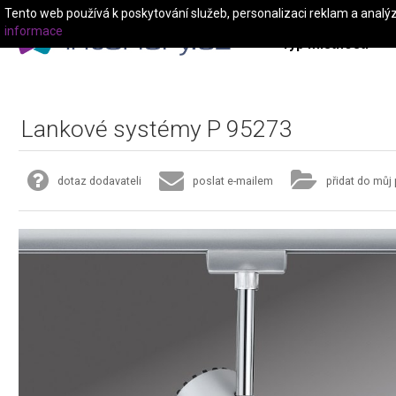
Tento web používá k poskytování služeb, personalizaci reklam a analý
informace
Typ místnosti
Lankové systémy P 95273
dotaz dodavateli
poslat e-mailem
přidat do můj 