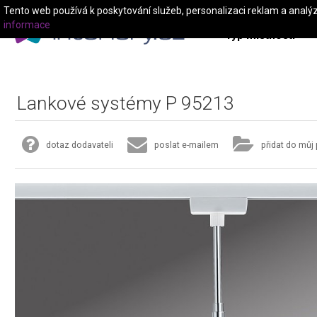
Tento web používá k poskytování služeb, personalizaci reklam a analý
informace
Typ místnosti
Lankové systémy P 95213
dotaz dodavateli
poslat e-mailem
přidat do můj 