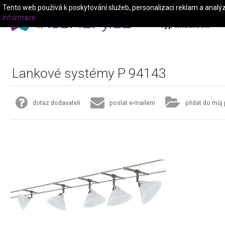
Tento web používá k poskytování služeb, personalizaci reklam a analý
informace
Typ místnosti
Lankové systémy P 94143
dotaz dodavateli
poslat e-mailem
přidat do můj 