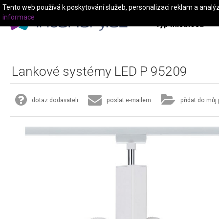
Tento web používá k poskytování služeb, personalizaci reklam a analý
informace
Typ místnosti
Lankové systémy LED P 95209
dotaz dodavateli
poslat e-mailem
přidat do můj 