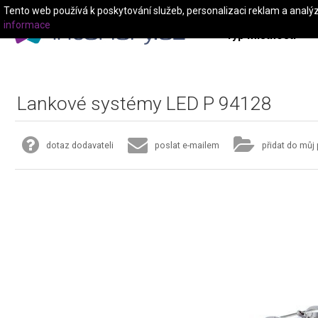
Tento web používá k poskytování služeb, personalizaci reklam a analý
informace
Typ místnosti
Lankové systémy LED P 94128
dotaz dodavateli
poslat e-mailem
přidat do můj 